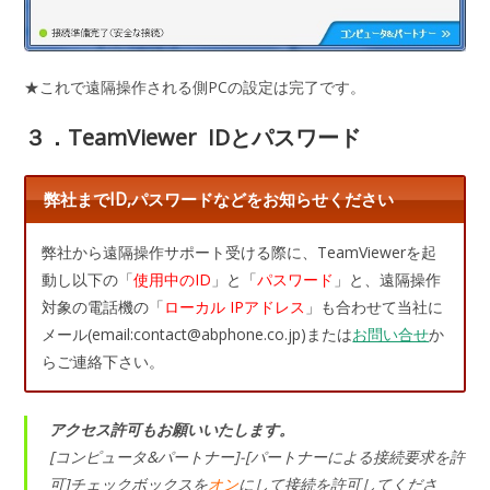
★これで遠隔操作される側PCの設定は完了です。
３．TeamViewer IDとパスワード
弊社までID,パスワードなどをお知らせください
弊社から遠隔操作サポート受ける際に、TeamViewerを起
動し以下の「
使用中のID
」と「
パスワード
」と、遠隔操作
対象の電話機の「
ローカル IPアドレス
」も合わせて当社に
メール(email:contact@abphone.co.jp)または
お問い合せ
か
らご連絡下さい。
アクセス許可もお願いいたします。
[コンピュータ&パートナー]-[パートナーによる接続要求を許
可]チェックボックスを
オン
にして接続を許可してくださ