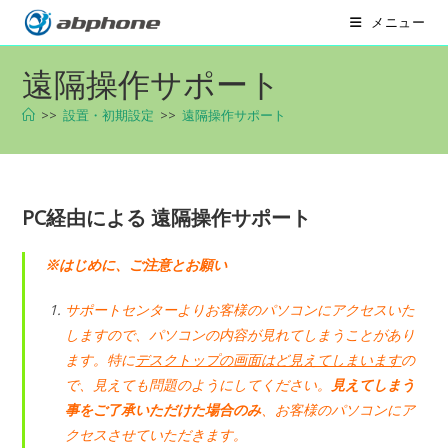
コ
メニュー
ン
テ
遠隔操作サポート
ン
ツ
>>
設置・初期設定
>>
遠隔操作サポート
へ
ス
キ
ッ
PC経由による 遠隔操作サポート
プ
※はじめに、ご注意とお願い
サポートセンターよりお客様のパソコンにアクセスいた
しますので、パソコンの内容が見れてしまうことがあり
ます。特に
デスクトップの画面はど見えてしまいます
の
で、見えても問題のようにしてください。
見えてしまう
事をご了承いただけた場合のみ
、お客様のパソコンにア
クセスさせていただきます。