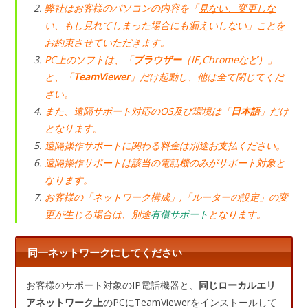
弊社はお客様のパソコンの内容を「
見ない、変更しな
い、もし見れてしまった場合にも漏えいしない
」ことを
お約束させていただきます。
PC上のソフトは、「
ブラウザー
（IE,Chromeなど）」
と、「
TeamViewer
」だけ起動し、他は全て閉じてくだ
さい。
また、遠隔サポート対応のOS及び環境は「
日本語
」だけ
となります。
遠隔操作サポートに関わる料金は別途お支払ください。
遠隔操作サポートは該当の電話機のみがサポート対象と
なります。
お客様の「ネットワーク構成」,「ルーターの設定」の変
更が生じる場合は、別途
有償サポート
となります。
同一ネットワークにしてください
お客様のサポート対象のIP電話機器と、
同じローカルエリ
アネットワーク上
のPCにTeamViewerをインストールして