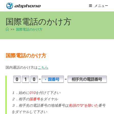
コ
メニュー
ン
テ
国際電話のかけ方
ン
ツ
>>
国際電話のかけ方
へ
ス
キ
ッ
国際電話のかけ方
プ
国内通話のかけ方は
こちら
１．始めに
010
を付けて下さい
２．相手の
国番号
をダイヤル
３．相手先の電話番号の地域番号は
先頭の”0″を除いた
番号
をダイヤルして下さい