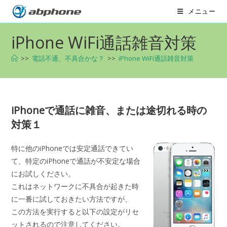
コ
メニュー
ン
テ
iPhone WiFi通話雑音対策
ン
ツ
>>
電話不通、不具合かな？
>>
iPhone WiFi通話雑音対策
へ
ス
キ
ッ
iPhoneで通話に雑音、または途切れる時の
プ
対策１
特に他のiPhoneでは安定通話できてい
て、特定のiPhoneで通話が不安定な場合
にお試しください。
これはネットワークに不具合が起きた時
に一番に試しておきたい方法ですが、
この方法を実行すると以下の設定がリセ
ットされるので注意してください。