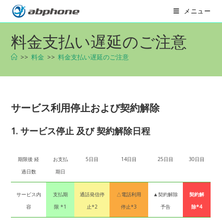
コ
メニュー
ン
テ
料金支払い遅延のご注意
ン
ツ
>>
料金
>>
料金支払い遅延のご注意
へ
ス
キ
ッ
サービス利用停止および契約解除
プ
1. サービス停止 及び 契約解除日程
期限後 経
お支払
5日目
14日目
25日目
30日目
過日数
期日
サービス内
支払期
通話発信停
△電話利用
▲契約解除
契約解
容
限 *1
止*2
停止*3
予告
除*4