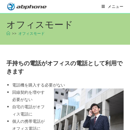
コ
メニュー
ン
テ
オフィスモード
ン
ツ
>>
オフィスモード
へ
ス
キ
ッ
手持ちの電話がオフィスの電話として利用で
プ
きます
電話機を購入する必要がない
回線契約を増やす
必要がない
自宅の電話がオフ
ィス電話に
個人の携帯電話が
オフィス電話に