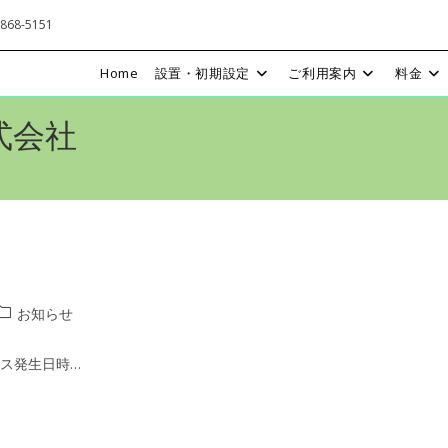
68-5151
Home
設置・初期設定
ご利用案内
料金
株式会社
投
お知らせ
稿
カ
ビス発生日時…
テ
ゴ
リ
ー: