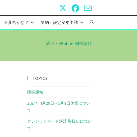
不具合かな？
契約・設定変更申請
ウ
ェ
>>
ABphone株式会社
ブ
サ
イ
TOPICS
ト
障害通知
2021年4月29日～5月9日休業につい
の
て
検
クレジットカード決済 取扱いについ
て
索