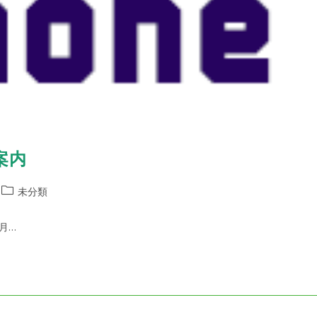
案内
投
未分類
稿
カ
 月…
テ
ゴ
リ
ー: