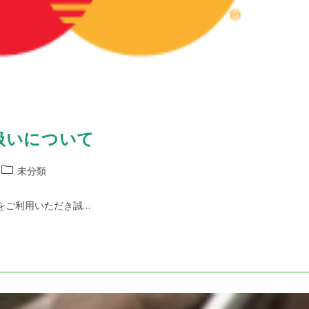
扱いについて
投
未分類
稿
カ
をご利用いただき誠…
テ
ゴ
リ
ー: