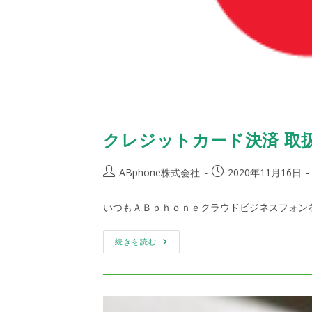
クレジットカード決済 取
投
投
ABphone株式会社
2020年11月16日
稿
稿
者:
公
いつもＡＢｐｈｏｎｅクラウドビジネスフォン
開
日:
ク
続きを読む
レ
ジ
ッ
ト
カ
ー
ド