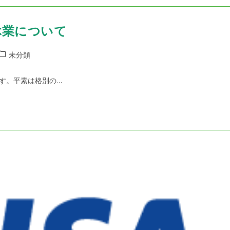
日休業について
投
未分類
稿
カ
す。平素は格別の…
テ
ゴ
リ
ー: