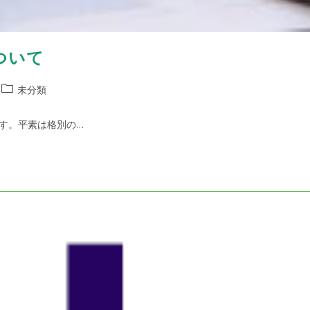
ついて
投
未分類
稿
カ
す。平素は格別の…
テ
ゴ
リ
ー: