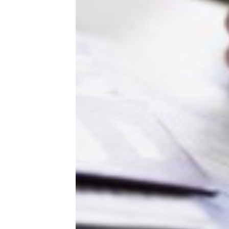
決
済
取
扱
い
に
つ
い
て