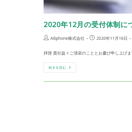
2020年12月の受付体制に
投
投
ABphone株式会社
2020年11月16日
稿
稿
者:
公
拝啓 貴社益々ご清栄のこととお慶び申し上げま
開
日:
2020
続きを読む
年
12
月
の
受
付
体
制
に
つ
い
て