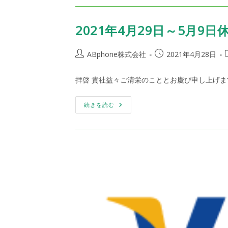
知
2021年4月29日～5月9
投
投
ABphone株式会社
2021年4月28日
稿
稿
者:
公
拝啓 貴社益々ご清栄のこととお慶び申し上げま
開
日:
2021
続きを読む
年
4
月
29
日
～
5
月
9
日
休
業
に
つ
い
て