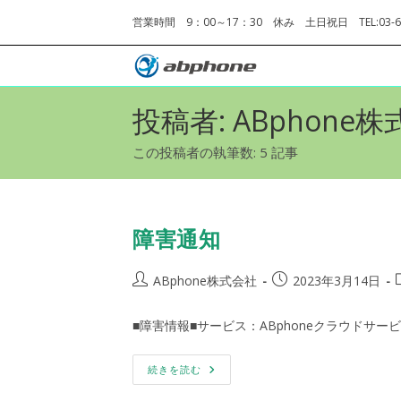
コ
営業時間 9：00～17：30 休み 土日祝日 TEL:03-68
ン
テ
ン
ツ
投稿者:
ABphone
へ
ス
この投稿者の執筆数: 5 記事
キ
ッ
プ
障害通知
投
投
ABphone株式会社
2023年3月14日
稿
稿
者:
公
■障害情報■サービス：ABphoneクラウドサー
開
日:
障
続きを読む
害
通