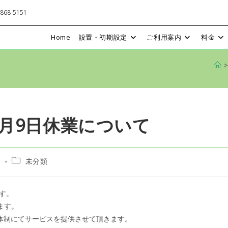
68-5151
Home
設置・初期設定
ご利用案内
料金
>
～5月9日休業について
投
日
未分類
稿
カ
テ
す。
ゴ
ます。
リ
ー:
記体制にてサービスを提供させて頂きます。