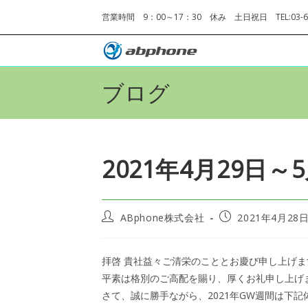
コ
営業時間 9：00～17：30 休み 土日祝日 TEL:03-68
ン
テ
ン
ツ
ブログ
へ
ス
キ
ッ
2021年4月29日
プ
投
投
ABphone株式会社
2021年4月28
稿
稿
者:
公
開
拝啓 貴社益々ご清栄のこととお慶び申し上げま
日:
平素は格別のご高配を賜り、厚くお礼申し上げ
さて、誠に勝手ながら、2021年GW週間は下