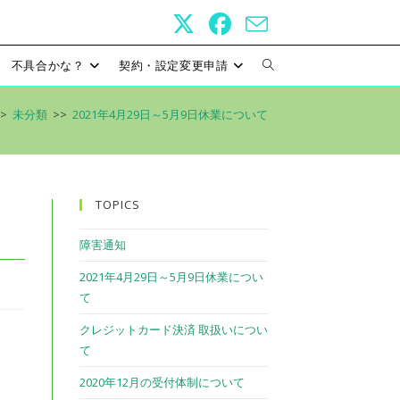
不具合かな？
契約・設定変更申請
ウ
ェ
>
未分類
>>
2021年4月29日～5月9日休業について
ブ
サ
TOPICS
イ
障害通知
ト
2021年4月29日～5月9日休業につい
て
の
クレジットカード決済 取扱いについ
検
て
2020年12月の受付体制について
索