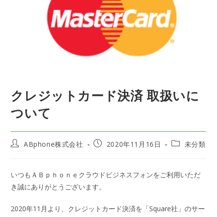
クレジットカード決済 取扱いに
ついて
投
投
投
ABphone株式会社
2020年11月16日
未分類
稿
稿
稿
者:
公
カ
開
テ
いつもＡＢｐｈｏｎｅクラウドビジネスフォンをご利用いただ
日:
ゴ
き誠にありがとうございます。
リ
ー:
2020年11月より、クレジットカード決済を「Square社」のサー