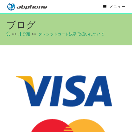
コ
メニュー
ン
テ
ブログ
ン
ツ
>>
未分類
>>
クレジットカード決済 取扱いについて
へ
ス
キ
ッ
プ